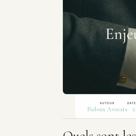
AUTEUR
DATE
Fieloux Avocats
2
Quels sont les