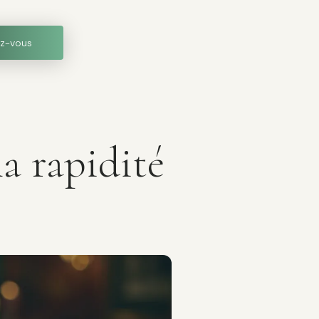
z-vous
la rapidité