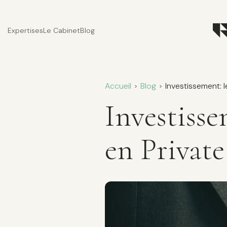
Expertises
Le Cabinet
Blog
Accueil
Blog
Investissement: l
>
>
Investisse
en Private