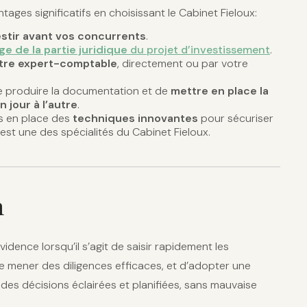
ages significatifs en choisissant le Cabinet Fieloux:
estir avant vos concurrents
.
ge de la partie juridique
du projet d’investissement
.
otre expert-comptable
, directement ou par votre
produire la documentation et de
mettre en place la
n jour à l’autre
.
s en place des
techniques innovantes
pour sécuriser
est une des spécialités du Cabinet Fieloux.
n
vidence lorsqu’il s’agit de saisir rapidement les
e mener des diligences efficaces, et d’adopter une
des décisions éclairées et planifiées, sans mauvaise