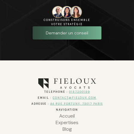
CONSTRUISONS ENSEMBLE
VOTRE STRATÉGIE
Demander un conseil
TELEPHONE :
0187200199
EMAIL :
CONTACT@FIELOUX.COM
ADRESSE :
44 RUE FORTUNY, 75017 PARIS
NAVIGATION
Accueil
Expertises
Blog