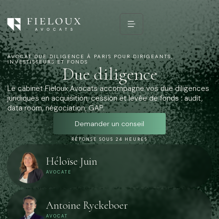
AVOCAT DUE DILIGENCE À PARIS POUR DIRIGEANTS,
INVESTISSEURS ET FONDS
Due diligence
Le cabinet Fieloux Avocats accompagne vos due diligences
juridiques en acquisition, cession et levée de fonds : audit,
data room, négociation, GAP.
Demander un conseil
RÉPONSE SOUS 24 HEURES
Héloïse Juin
AVOCATE
Antoine Ryckeboer
AVOCAT