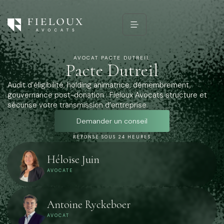
AVOCAT PACTE DUTREIL
Pacte Dutreil
Audit d’éligibilité, holding animatrice, démembrement,
gouvernance post-donation : Fieloux Avocats structure et
sécurise votre transmission d’entreprise.
Demander un conseil
RÉPONSE SOUS 24 HEURES
Héloïse Juin
AVOCATE
Antoine Ryckeboer
AVOCAT