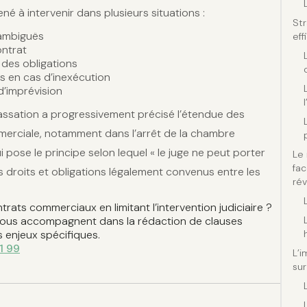
é à intervenir dans plusieurs situations :
Str
 ambiguës
eff
ontrat
 des obligations
s en cas d’inexécution
d’imprévision
assation a progressivement précisé l’étendue des
merciale, notamment dans l’arrêt de la chambre
 pose le principe selon lequel « le juge ne peut porter
Le 
fac
 droits et obligations légalement convenus entre les
rév
rats commerciaux en limitant l’intervention judiciaire ?
vous accompagnent dans la rédaction de clauses
s enjeux spécifiques.
1 99
L’i
sur