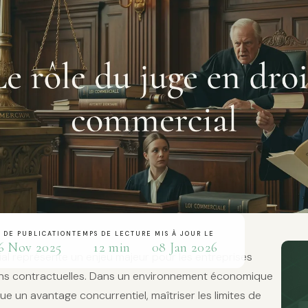
 DE PUBLICATION
TEMPS DE LECTURE
MIS À JOUR LE
6 Nov 2025
12 min
08 Jan 2026
ial représente un enjeu majeur pour les entreprises
ions contractuelles. Dans un environnement économique
itue un avantage concurrentiel, maîtriser les limites de