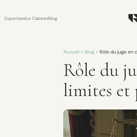
Expertises
Le Cabinet
Blog
Accueil
Blog
Rôle du juge en d
>
>
Rôle du ju
limites et