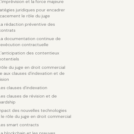
L’imprévision et la force majeure
atégies juridiques pour encadrer
icacement le rôle du juge
La rédaction préventive des
contrats
La documentation continue de
l’exécution contractuelle
L’anticipation des contentieux
potentiels
rôle du juge en droit commercial
e aux clauses d’indexation et de
ision
Les clauses d’indexation
Les clauses de révision et de
hardship
mpact des nouvelles technologies
 le rôle du juge en droit commercial
Les smart contracts
La blockchain et les preuves