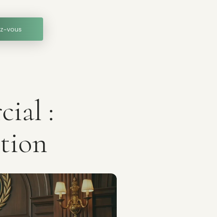
z-vous
ial :
ntion