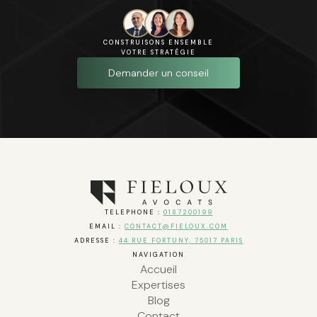
CONSTRUISONS ENSEMBLE
VOTRE STRATÉGIE
Demander un conseil
TELEPHONE :
0187200199
EMAIL :
CONTACT@FIELOUX.COM
ADRESSE :
44 RUE FORTUNY, 75017 PARIS
NAVIGATION
Accueil
Expertises
Blog
Contact