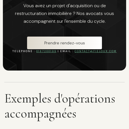
Vous avez un projet d'acquisition ou de
restructuration immobilière ? Nos avocats vous
accompagnent sur l'ensemble du cycle.
Prendre rendez-vous
TELEPHONE :
0187200199
| EMAIL :
CONTACT@FIELOUX.COM
Exemples d'opérations
accompagnées