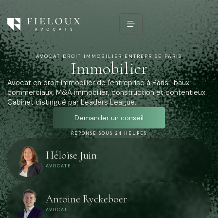
AVOCAT DROIT IMMOBILIER ENTREPRISE PARIS
Immobilier
Avocat en droit immobilier de l'entreprise à Paris : baux
commerciaux, M&A immobilier, construction et contentieux.
Cabinet distingué par Leaders League.
Demander un conseil
RÉPONSE SOUS 24 HEURES
Héloïse Juin
AVOCATE
Antoine Ryckeboer
AVOCAT