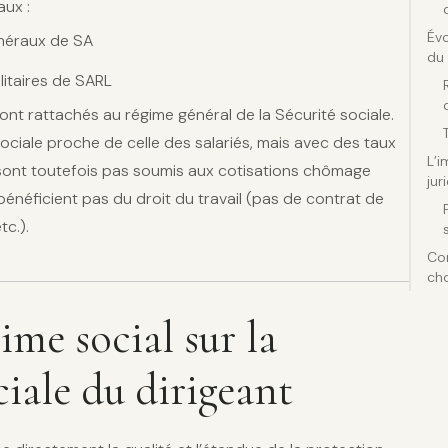
ux :
Évo
énéraux de SA
du 
litaires de SARL
sont rattachés au régime général de la Sécurité sociale.
sociale proche de celle des salariés, mais avec des taux
L’
e sont toutefois pas soumis aux cotisations chômage
jur
bénéficient pas du droit du travail (pas de contrat de
tc.).
Con
cho
ime social sur la
ciale du dirigeant