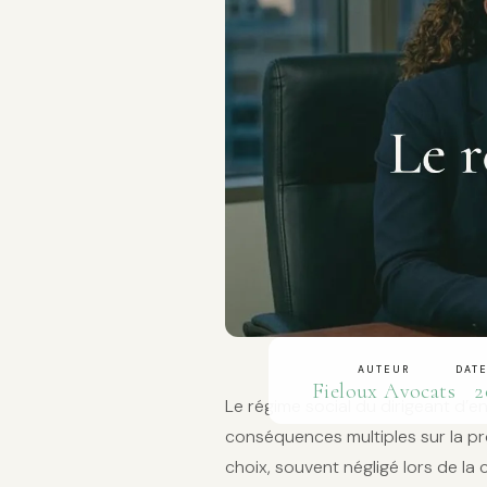
AUTEUR
DATE
Fieloux Avocats
2
Le régime social du dirigeant d’e
conséquences multiples sur la prot
choix, souvent négligé lors de la 