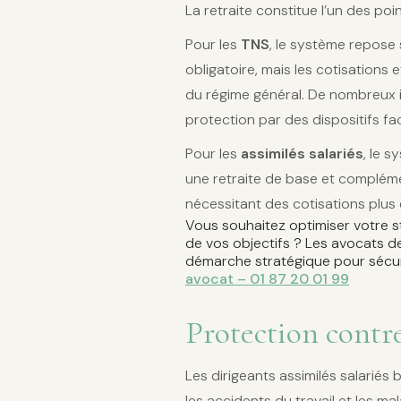
La retraite constitue l’un des po
Pour les
TNS
, le système repose 
obligatoire, mais les cotisations 
du régime général. De nombreux 
protection par des dispositifs fac
Pour les
assimilés salariés
, le s
une retraite de base et complém
nécessitant des cotisations plus 
Vous souhaitez optimiser votre st
de vos objectifs ? Les avocats 
démarche stratégique pour sécuri
avocat – 01 87 20 01 99
Protection contre
Les dirigeants assimilés salarié
les accidents du travail et les m