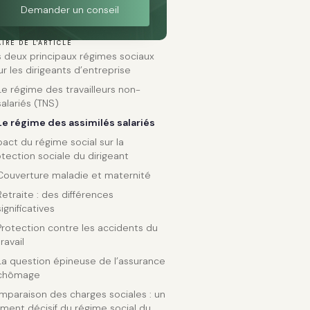
Demander un conseil
IRE DE L'ARTICLE
 deux principaux régimes sociaux
r les dirigeants d’entreprise
Le régime des travailleurs non-
salariés (TNS)
Le régime des assimilés salariés
act du régime social sur la
tection sociale du dirigeant
Couverture maladie et maternité
Retraite : des différences
significatives
Protection contre les accidents du
travail
La question épineuse de l’assurance
chômage
mparaison des charges sociales : un
ment décisif du régime social du