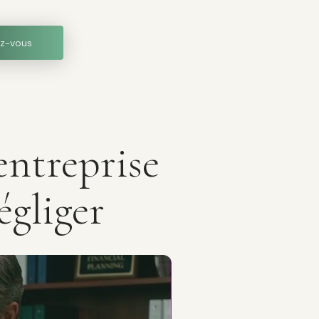
z-vous
entreprise
égliger