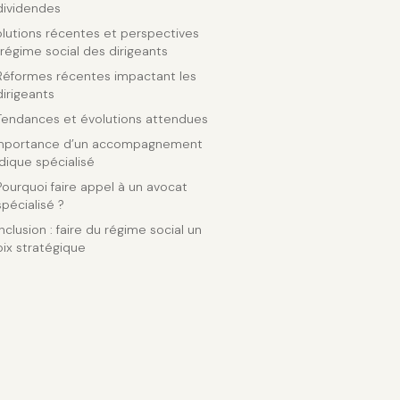
dividendes
lutions récentes et perspectives
régime social des dirigeants
Réformes récentes impactant les
dirigeants
Tendances et évolutions attendues
importance d’un accompagnement
idique spécialisé
Pourquoi faire appel à un avocat
spécialisé ?
clusion : faire du régime social un
ix stratégique