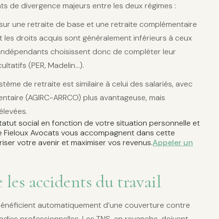
ints de divergence majeurs entre les deux régimes :
sur une retraite de base et une retraite complémentaire
et les droits acquis sont généralement inférieurs à ceux
indépendants choisissent donc de compléter leur
ultatifs (PER, Madelin…).
ystème de retraite est similaire à celui des salariés, avec
entaire (AGIRC-ARRCO) plus avantageuse, mais
élevées.
atut social en fonction de votre situation personnelle et
de Fieloux Avocats vous accompagnent dans cette
ser votre avenir et maximiser vos revenus.
Appeler un
 les accidents du travail
s bénéficient automatiquement d’une couverture contre
aladies professionnelles. Les TNS, en revanche, doivent