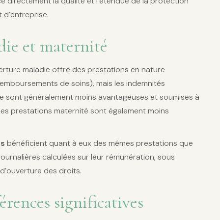
ce directement la qualité et l’étendue de la protection
t d’entreprise.
ie et maternité
verture maladie offre des prestations en nature
 (remboursements de soins), mais les indemnités
die sont généralement moins avantageuses et soumises à
. Les prestations maternité sont également moins
és
bénéficient quant à eux des mêmes prestations que
 journalières calculées sur leur rémunération, sous
 d’ouverture des droits.
férences significatives