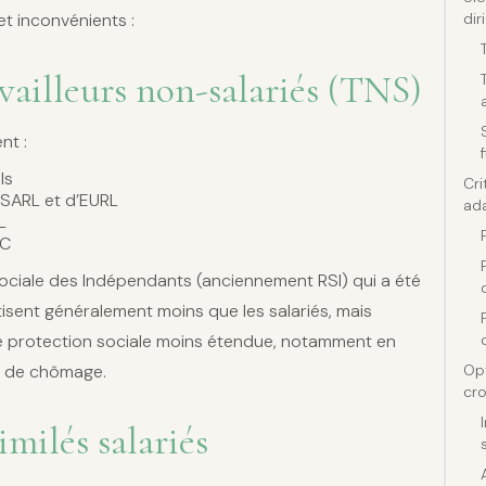
et inconvénients :
dir
vailleurs non-salariés (TNS)
nt :
ls
Cri
 SARL et d’EURL
ada
L
NC
Sociale des Indépendants (anciennement RSI) qui a été
otisent généralement moins que les salariés, mais
ne protection sociale moins étendue, notamment en
et de chômage.
Opt
cro
imilés salariés