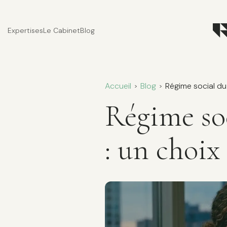
Expertises
Le Cabinet
Blog
Accueil
Blog
Régime social du 
>
>
Régime soc
: un choix